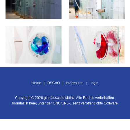
Home
DSGVO
Impressum
Login
Copyright © 2026 glasfasswald stainz. Alle Rechte vorbehalten.
Joomla!
ist freie, unter der
GNU/GPL-Lizenz
veröffentlichte Software.