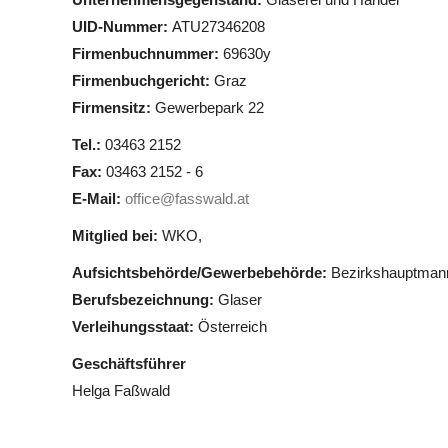
UID-Nummer:
ATU27346208
Firmenbuchnummer:
69630y
Firmenbuchgericht:
Graz
Firmensitz:
Gewerbepark 22
Tel.:
03463 2152
Fax:
03463 2152 - 6
E-Mail:
office@fasswald.at
Mitglied bei:
WKO,
Aufsichtsbehörde/Gewerbebehörde:
Bezirkshauptman
Berufsbezeichnung:
Glaser
Verleihungsstaat:
Österreich
Geschäftsführer
Helga Faßwald