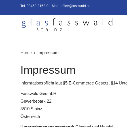
Tel:
03463 2152-0
Mail:
office@fasswald.at
Home
Impressum
Impressum
Informationspflicht laut §5 E-Commerce Gesetz, §14 Un
Fasswald GesmbH
Gewerbepark 22,
8510 Stainz,
Österreich
Unternehmensgegenstand:
Glaserei und Handel