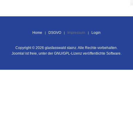
Home
DSGVO
Impressum
Login
Copyright © 2026 glasfasswald stainz. Alle Rechte vorbehalten.
Joomla!
ist freie, unter der
GNU/GPL-Lizenz
veröffentlichte Software.